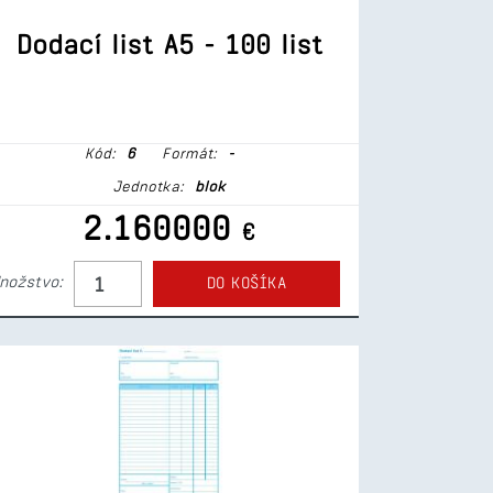
Dodací list A5 - 100 list
Kód:
6
Formát:
-
Jednotka:
blok
2.160000
€
nožstvo:
DO KOŠÍKA