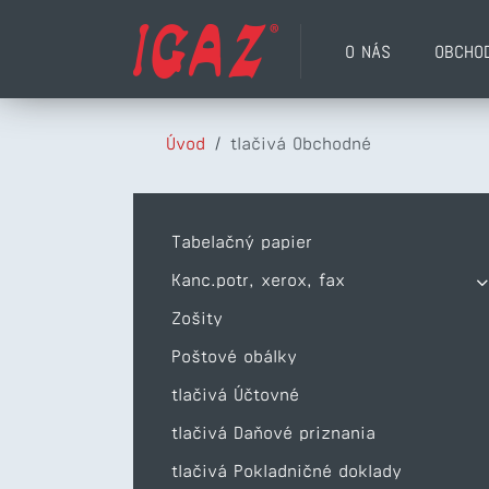
O NÁS
OBCHO
Úvod
/
tlačivá Obchodné
Tabelačný papier
Kanc.potr, xerox, fax
Zošity
Poštové obálky
tlačivá Účtovné
tlačivá Daňové priznania
tlačivá Pokladničné doklady