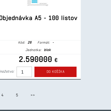
Objednávka A5 - 100 listov
Kód:
26
Formát:
-
Jednotka:
blok
2.590000
€
nožstvo:
DO KOŠÍKA
4
5
>>