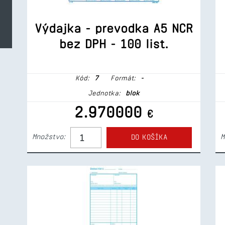
Výdajka - prevodka A5 NCR
bez DPH - 100 list.
Kód:
7
Formát:
-
Jednotka:
blok
2.970000
€
Množstvo:
M
DO KOŠÍKA