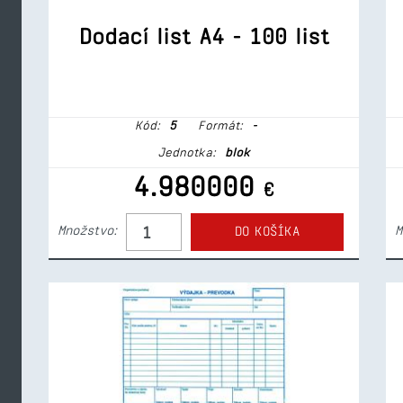
Dodací list A4 - 100 list
Kód:
5
Formát:
-
Jednotka:
blok
4.980000
€
Množstvo:
M
DO KOŠÍKA