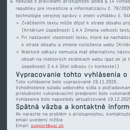
nesúlad s pravidlami prístupnosti podľa § 14 vyhl
republiky pre investície a informatizáciu č. 78/20
technológie verejnej správy v znení vyhlášky č. 54
Zväčšením textu môže dôjsť k strate obsahu prí
[Kritérium úspešnosti 1.4.4 Zmena veľkosti text
Pri nastavení vlastností textu, ktoré sa nachádz
k strate obsahu a zmene rozloženia webu [Krité
Niektoré odkazy nemusia mať alternatívny názov
obsah na niektorých stránkach webu igaz.sk je 
úspešnosti 2.4.4 Účel odkazu (v kontexte)]
Vypracovanie tohto vyhlásenia o 
Toto vyhlásenie bolo vypracované 19.11.2025.
Vyhodnotenie súladu webového sídla s požiadavkam
príslušnými vykonávacími predpismi bolo vykonan
Vyhlásenie bolo naposledy aktualizované 19.12.202
Spätná väzba a kontaktné inform
Ak narazíte na problém s prístupnosťou, kontaktujt
email uvedený nižšie
Email:
support@wai.sk