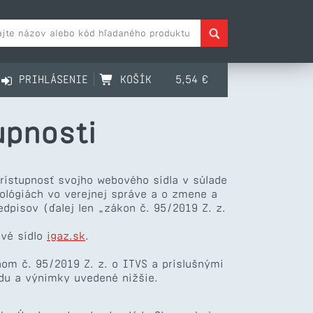
PRIHLÁSENIE
KOŠÍK
5,54 €
upnosti
prístupnosť svojho webového sídla v súlade
ológiách vo verejnej správe a o zmene a
dpisov (ďalej len „zákon č. 95/2019 Z. z.
ové sídlo
igaz.sk
.
om č. 95/2019 Z. z. o ITVS a príslušnými
du a výnimky uvedené nižšie.