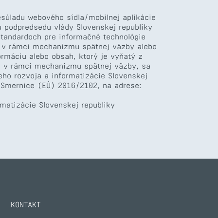
súladu webového sídla/mobilnej aplikácie
u podpredsedu vlády Slovenskej republiky
 štandardoch pre informačné technológie
z. v rámci mechanizmu spätnej väzby alebo
ormáciu alebo obsah, ktorý je vyňatý z
S v rámci mechanizmu spätnej väzby, sa
neho rozvoja a informatizácie Slovenskej
 Smernice (EÚ) 2016/2102, na adrese:
ormatizácie Slovenskej republiky
KONTAKT