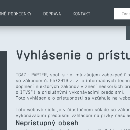
DNÉ PODMIENKY
DOPRAVA
KONTAKT
Vyhlásenie o príst
IGAZ - PAPIER, spol. s r.o. má záujem zabezpečiť 
so zákonom č. 95/2019 Z. z. o informačných techn
doplnení niektorých zákonov v znení neskorších pre
o ITVS“) a príslušnými vykonávacími predpismi.
Toto vyhlásenie o prístupnosti sa vzťahuje na web
Toto webové sídlo je v čiastočnom súlade so zákon
vykonávacími predpismi vzhľadom na prvky nesúla
Neprístupný obsah