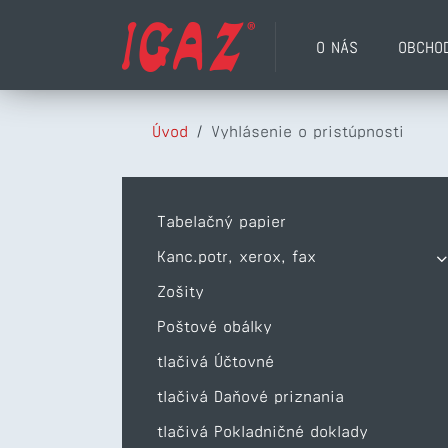
O NÁS
OBCHO
Úvod
/
Vyhlásenie o pristúpnosti
Tabelačný papier
Kanc.potr, xerox, fax
Zošity
Poštové obálky
tlačivá Účtovné
tlačivá Daňové priznania
tlačivá Pokladničné doklady