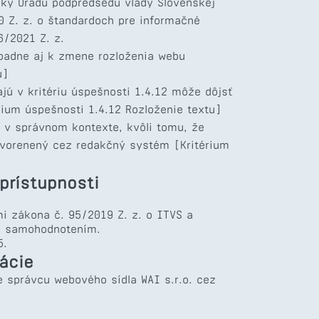
ášky Úradu podpredsedu vlády Slovenskej
20 Z. z. o štandardoch pre informačné
6/2021 Z. z.
padne aj k zmene rozloženia webu
u]
ajú v kritériu úspešnosti 1.4.12 môže dôjsť
rium úspešnosti 1.4.12 Rozloženie textu]
 v správnom kontexte, kvôli tomu, že
tvorenený cez redakčný systém [Kritérium
prístupnosti
i zákona č. 95/2019 Z. z. o ITVS a
é samohodnotením.
5.
ácie
e správcu webového sídla WAI s.r.o. cez