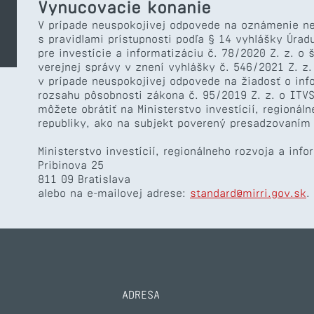
Vynucovacie konanie
V prípade neuspokojivej odpovede na oznámenie ne
s pravidlami prístupnosti podľa § 14 vyhlášky Úrad
pre investície a informatizáciu č. 78/2020 Z. z. o
verejnej správy v znení vyhlášky č. 546/2021 Z. 
v prípade neuspokojivej odpovede na žiadosť o inf
rozsahu pôsobnosti zákona č. 95/2019 Z. z. o ITV
môžete obrátiť na Ministerstvo investícií, regionál
republiky, ako na subjekt poverený presadzovaním
Ministerstvo investícií, regionálneho rozvoja a inf
Pribinova 25
811 09 Bratislava
alebo na e-mailovej adrese:
standard@mirri.gov.sk
.
ADRESA