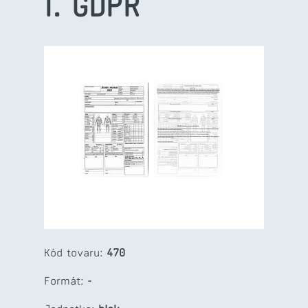
l. GDPR
Kód tovaru:
470
Formát:
-